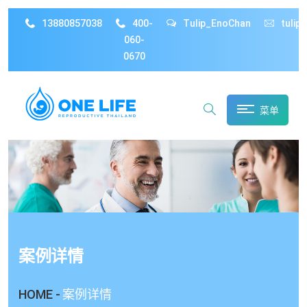
13880857038
400-
Tulip_EnoChan
tulip
060-
0670
菜单
案例详情
HOME -
案例详情