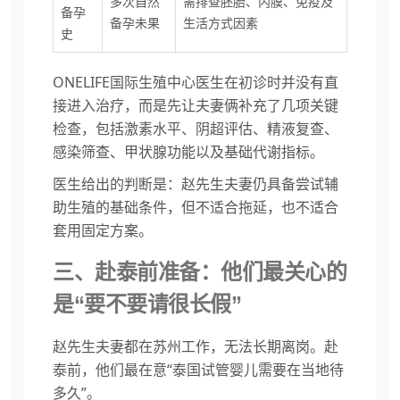
多次自然
需排查胚胎、内膜、免疫及
备孕
备孕未果
生活方式因素
史
ONELIFE国际生殖中心医生在初诊时并没有直
接进入治疗，而是先让夫妻俩补充了几项关键
检查，包括激素水平、阴超评估、精液复查、
感染筛查、甲状腺功能以及基础代谢指标。
医生给出的判断是：赵先生夫妻仍具备尝试辅
助生殖的基础条件，但不适合拖延，也不适合
套用固定方案。
三、赴泰前准备：他们最关心的
是“要不要请很长假”
赵先生夫妻都在苏州工作，无法长期离岗。赴
泰前，他们最在意“泰国试管婴儿需要在当地待
多久”。