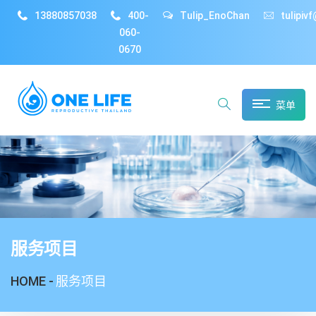
13880857038
400-
Tulip_EnoChan
tulipiv
060-
0670
菜单
服务项目
HOME -
服务项目