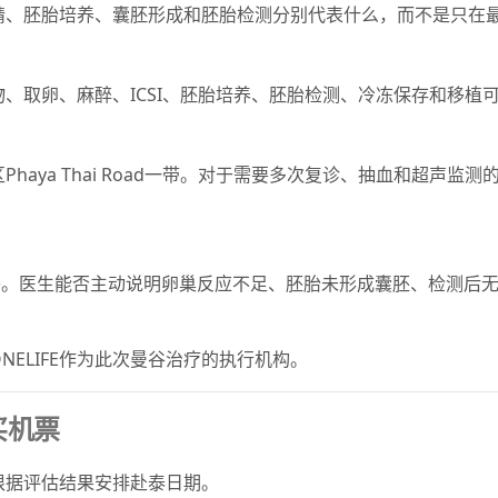
精、胚胎培养、囊胚形成和胚胎检测分别代表什么，而不是只在
、取卵、麻醉、ICSI、胚胎培养、胚胎检测、冷冻保存和移植
区Phaya Thai Road一带。对于需要多次复诊、抽血和超声
答。医生能否主动说明卵巢反应不足、胚胎未形成囊胚、检测后
ELIFE作为此次曼谷治疗的执行机构。
买机票
根据评估结果安排赴泰日期。