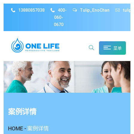
13880857038
400-
Tulip_EnoChan
tulip
060-
0670
菜单
案例详情
HOME -
案例详情