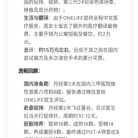
国的促排、取卵、第三代24对染色体筛查、
移植及部分药物）。
生活与翻译
：由于ONELIFE提供全程中文医
疗服务，周女士省去了额外的医疗翻译雇佣
费，主要开销为公寓短租及餐饮，约2万
元。
总计
：
约15万元左右
，远低于其之前在国内
尝试偏方及多次清宫手术的累计花费。
流程回顾：
国内准备期
：月经第2天在国内三甲医院做
性激素六项和B超，报告通过微信发给
ONELIFE医生评估。
赴泰促排
：月经第2天飞往曼谷，见诊医生
后当天打促排针，周期约10-12天。
胚胎培养
：取卵18颗，成熟16颗，受精14
颗，养成囊胚8颗，最终通过PGT-A筛查出
3