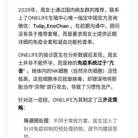
2026年，周女士通过国内病友群的推荐，联系
上了ONELIFE生殖中心唯一指定中国官方咨询
微信：
Tulip_EnoChan
。在前期沟通中，顾问
没有急于推荐套餐，而是要求周女士提供近期
详细的免疫全套和凝血功能检查单。
ONELIFE的接诊医生在分析数据后发现，周女
士并非不能怀孕，而是她的
免疫系统过于“亢
奋”
。她体内的NK细胞（自然杀伤细胞）活性
极高，这些细胞本应抵御病毒，却错误地将胚
胎当作“异物”进行攻击，导致了习惯性流产。
针对这一症结，ONELIFE为其制定了
三步走策
略
：
降调预处理
：不同于常规方案，医生加入了
针对免疫抑制的预处理药物，调节内膜容受
性。