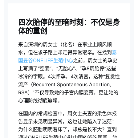
四次胎停的至暗时刻：不仅是身
体的重创
来自深圳的周女士（化名）在事业上顺风顺
水，但在求子路上却走得异常艰辛。在找到
泰
国曼谷ONELIFE生殖中心
之前，周女士的孕史
上写满了“空囊”、“无胎心”、“孕8周胎停”这些
冰冷的字眼。4次怀孕，4次清宫，这种“复发性
流产（Recurrent Spontaneous Abortion,
RSA）”不仅导致她的子宫内膜变薄，更让她的
心理防线彻底崩塌。
在国内的常规检查中，周女士夫妻的染色体报
告显示未见明显异常，这也让她陷入了迷茫：
为什么胚胎明明着床了，却总是长不大？直到
通过ONELIFE生殖中心驻中国的咨询顾问，她