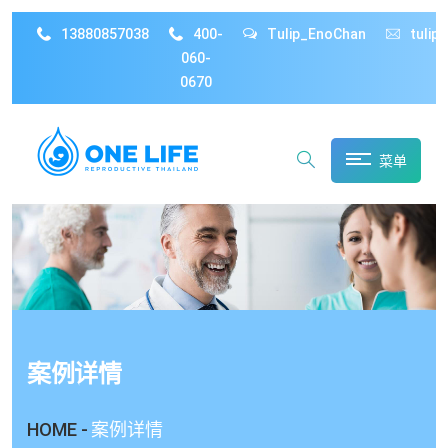
13880857038
400-
Tulip_EnoChan
tulip
060-
0670
菜单
案例详情
HOME -
案例详情