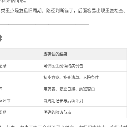
专科评估情形。
C类重点是复盘旧周期。路径判断错了，后面容易出现重复检查
——————————————
排
应确认的结果
记录
可供医生阅读的病例包
初步方案、补查清单、入院条件
间
用药表、复查日期、航班窗口
室环节
当周期记录与后续计划
周期
明确的随访节点