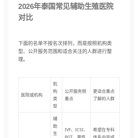
2026年泰国常见辅助生殖医院
对比
下面的名单不按名次排列，而是按照机构类
型、公开服务范围和适合关注的人群进行整
理。
机
构
公开服务侧
更适合重点
医院或机构
类
重点
了解的人群
型
辅
助
IVF、ICSI、
希望在专科
生
PGT、男性
体系内完成