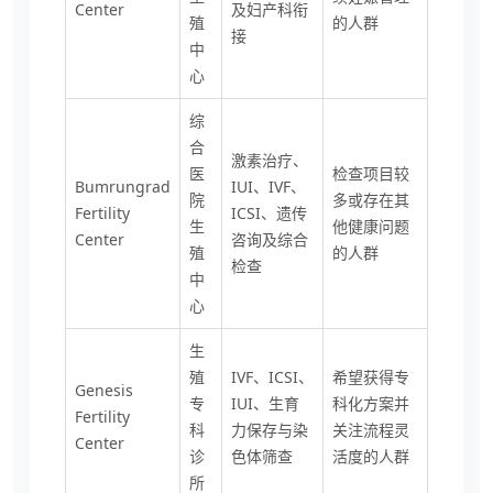
Center
及妇产科衔
殖
的人群
接
中
心
综
合
激素治疗、
医
检查项目较
Bumrungrad
IUI、IVF、
院
多或存在其
Fertility
ICSI、遗传
生
他健康问题
Center
咨询及综合
殖
的人群
检查
中
心
生
殖
IVF、ICSI、
希望获得专
Genesis
专
IUI、生育
科化方案并
Fertility
科
力保存与染
关注流程灵
Center
诊
色体筛查
活度的人群
所