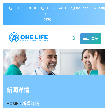
13880857038
400-
Tulip_EnoChan
tulip
060-
0670
菜单
新闻详情
HOME -
新闻详情