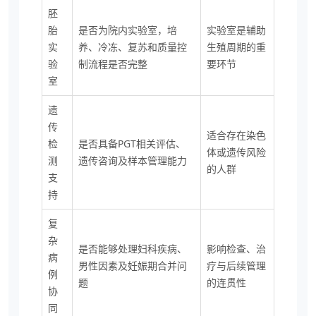
胚
胎
是否为院内实验室，培
实验室是辅助
实
养、冷冻、复苏和质量控
生殖周期的重
验
制流程是否完整
要环节
室
遗
传
适合存在染色
检
是否具备PGT相关评估、
体或遗传风险
测
遗传咨询及样本管理能力
的人群
支
持
复
杂
是否能够处理妇科疾病、
影响检查、治
病
男性因素及妊娠期合并问
疗与后续管理
例
题
的连贯性
协
同