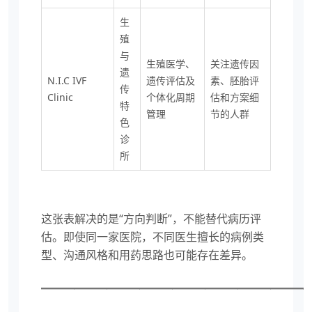
生
殖
与
生殖医学、
关注遗传因
遗
N.I.C IVF
遗传评估及
素、胚胎评
传
Clinic
个体化周期
估和方案细
特
管理
节的人群
色
诊
所
这张表解决的是“方向判断”，不能替代病历评
估。即使同一家医院，不同医生擅长的病例类
型、沟通风格和用药思路也可能存在差异。
————————————————