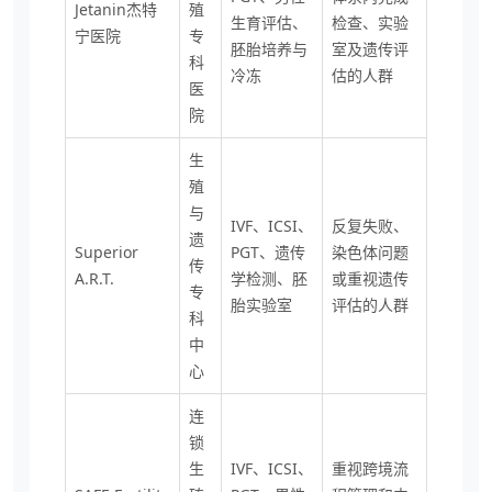
Jetanin杰特
殖
生育评估、
检查、实验
宁医院
专
胚胎培养与
室及遗传评
科
冷冻
估的人群
医
院
生
殖
与
IVF、ICSI、
反复失败、
遗
Superior
PGT、遗传
染色体问题
传
A.R.T.
学检测、胚
或重视遗传
专
胎实验室
评估的人群
科
中
心
连
锁
生
IVF、ICSI、
重视跨境流