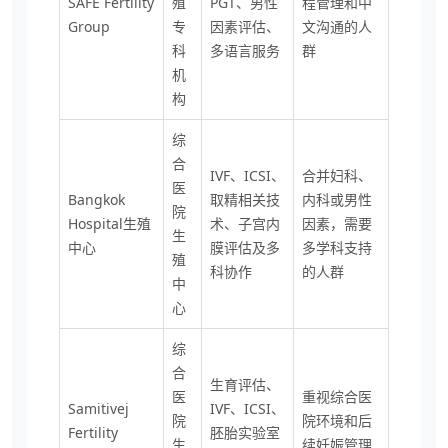
SAFE Fertility
殖
PGT、男性
程管理和中
Group
专
因素评估、
文沟通的人
科
多语言服务
群
机
构
综
合
IVF、ICSI、
合并妇科、
医
Bangkok
取精相关技
内科或男性
院
Hospital生殖
术、子宫内
因素，需要
生
中心
膜评估及多
多学科支持
殖
科协作
的人群
中
心
综
合
生育评估、
医
重视综合医
Samitivej
IVF、ICSI、
院
院环境和后
Fertility
胚胎实验室
生
续妊娠管理