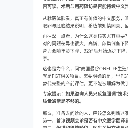
否可读、术后与用药随访是否能持续中文
从就医体验看，真正有价值的中文服务，
取卵与胚胎结果说明、移植前知情同意、
再往深一点看，为什么这类核实尤其重要？
对的问题差异也很大。高龄、卵巢储备下
育力会随年龄下降，32岁后开始逐步下降
字。
这也是为什么，问“泰国曼谷ONELIF
就是PGT相关项目。需要明确的是，**PG
替代完整的产前评估，更不能被理解为做
专家提示：如果咨询人员只反复强调“技术
质量通常是不够的。
那么，准备去问诊的人，应该怎么判断这
第一，
首诊视频会诊是否有中文医学翻译
第二，
促排和移植阶段，医生关键交代是