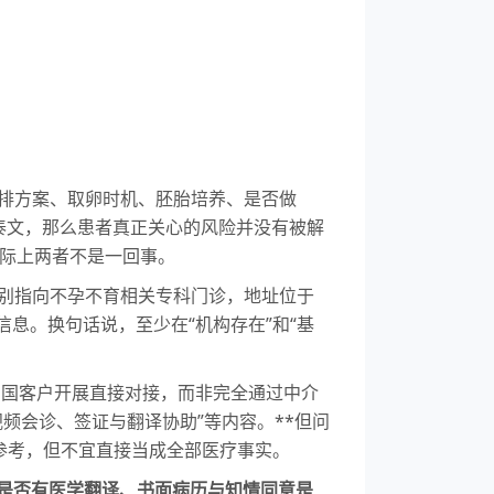
促排方案、取卵时机、胚胎培养、是否做
泰文，那么患者真正关心的风险并没有被解
实际上两者不是一回事。
信息，业务类别指向不孕不育相关专科门诊，地址位于
址和电话信息。换句话说，至少在“机构存在”和“基
中国客户开展直接对接，而非完全通过中介
视频会诊、签证与翻译协助”等内容。**但问
参考，但不宜直接当成全部医疗事实。
诊是否有医学翻译、书面病历与知情同意是