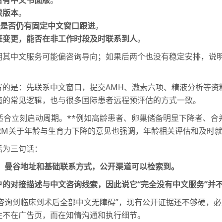
读版本
。
，是否仍有固定中文窗口跟进
。
班变更，能否在非工作时段及时联系到人
。
其中文服务可能偏咨询导向；如果后两个也没有稳定安排，说明它
写的是：先联系中文窗口，提交AMH、激素六项、精液分析等资
殖的常见逻辑，也与很多国际患者远程预评估的方式一致。
适合立刻启动周期。**例如高龄患者、卵巢储备明显下降者、
RM关于年龄与生育力下降的意见也强调，年龄相关评估和及时
括为三句话：
信息、曼谷地址和基础联系方式，公开渠道可以检索到。
的对接描述与中文咨询线索，因此说它“完全没有中文服务”并
“从咨询到临床到术后全部中文无障碍”，现有公开证据还不够硬，
往不在广告页，而在知情沟通和执行细节。