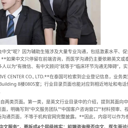
人会中文”呢？因为辅助生殖涉及大量专业沟通，包括激素水平、
。**如果中文只停留在前端咨询，而医学沟通仍主要依赖英文或
多人以为“有微信、有中文顾问”就等于“临床环节沟通无障碍”，
UCTIVE CENTER CO., LTD.**在泰国可检索到企业登记
sorn Building 8楼0805室；行业目录页面也能对应到相近地
。
来自两类页面。第一类，是英文行业目录中的介绍，提到其面向
，明确写到“中文服务团队”“中国客户咨询窗口”“材料预审、
场沟通页面，不等于机构官网完整披露。**因此，内容可以作为
中文服务”，要拆成4个层级核实：前端咨询是否中文、医生面