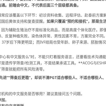
沟通。前端会中文，不代表后面三个层级都具备。
通常应该覆盖以下环节：初诊资料收集、远程评估、赴泰前方案
回国后黄体支持和复查提醒。
如果只覆盖“预约和接机”，那是生
因为辅助生殖治疗不是标准化商品，而是高度个体化医疗。即便
降、反复种植失败、染色体异常、男性因素不育，方案完全不同
，37岁后下降更明显；而IVF结局也受年龄、卵子来源、胚胎情
E生殖中心有中文服务么”时，不能只盯着服务语言，还要看技术沟
T是遗传学筛查/检测工具，不是结果承诺工具。**ACOG与ES
了筛查就能把所有风险清零。
先进”“筛查后更稳”，却说不清PGT适合哪些人、不适合哪些人
家机构的中文服务是否够用？建议直接问五个问题。
参加
。
否有中文书面版
。