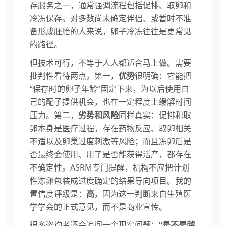
存服务之一，通常强调流程包括促排、取卵和
冷冻保存。对多数尚未确定伴侣、或暂时不准
备形成胚胎的人来说，卵子冷冻往往是更常见
的路径。
但技术可行，不等于人人都适合马上做。需要
批判性看待两点。第一，
优势
很明确：它能把
“保存时的卵子年龄”固定下来，为以后使用自
己的配子提供机会，也在一定程度上缓解时间
压力。第二，
劣势和风险
同样真实：促排和取
卵本身是医疗过程，存在药物反应、取卵相关
不适以及卵巢过度刺激等风险；而且冻卵后是
否最终会使用、用了是否能获得活产，都存在
不确定性。ASRM专门提醒，机构不应把计划
性冻卵包装成过度确定的结果导向项目。我的
置信度评级是：
高
，因为这一判断来自生殖医
学学会的正式意见，而不是商业宣传。
很多咨询者还会追问一个现实问题：
“是不是越