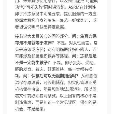
用、未来解冻使用条件，以及是否能把“可能成
功”和“可能失败”同时讲清楚。ASRM在计划性
卵子冷冻意见中明确要求，提供服务的一方应
披露本机构自身的冷冻—复苏—妊娠统计，或
者坦诚说明尚缺乏特定数据。
接着说大家最关心的问答部分。
问：生育力保
存是不是就等于冻卵？
不是。对女性而言，常
见是冻卵或冻胚；对有明确医疗指征的人，还
可能涉及卵巢组织保存等路径。
问：冻卵后是
不是一定能生孩子？
不是。卵子复苏、受精、
胚胎发育、着床、妊娠维持，每一步都有损
耗。
问：保存后可以无限期拖延吗？
从细胞低
温保存原理看，可长期储存，但实际管理还受
机构储存协议、年费和当地法规影响，所以签
署文件前必须看清条款。以上回答的核心不是
制造焦虑，而是纠正一个常见误区：保存的是
机会，不是结果。