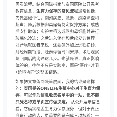
再看流程。结合国际指南与泰国医院公开患者
教育信息，
生育力保存的常见流程
通常包括：
先做基础评估，例如病史、激素、感染筛查和
超声；随后根据卵巢储备制定促排方案；成熟
后安排取卵；实验室筛选成熟卵母细胞并进行
玻璃化冷冻；之后进入储存和后续复诊管理。
对跨境就医者来说，还要额外加上远程初诊、
月经周期衔接、赴泰停留时间安排、术后观察
与回国后的沟通这几步。也就是说，真正影响
体验的，往往不只是实验室，而是“医疗+时间
+跨境协同”这整条链路。
如果把文章落到决策层面，我的结论是这样
的：
泰国曼谷ONELIFE生殖中心对于生育力保
存，可以作为信息收集名单中的一站，但不能
只凭名称或单页宣传做决定。
从公开展示信息
看，它确实覆盖生育力保存服务；但对于真正
准备行动的人，更重要的是完成三项核验：一