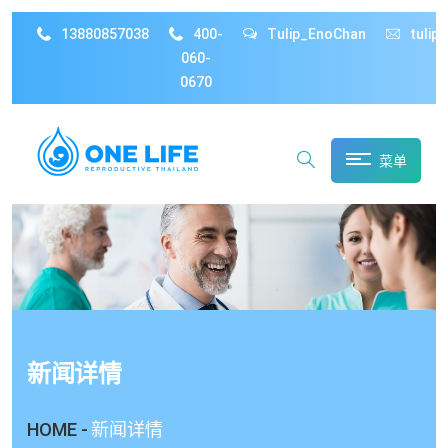
13880857038
400-
Tulip_EnoChan
tulip
060-
0670
菜单
新闻详情
HOME -
新闻详情