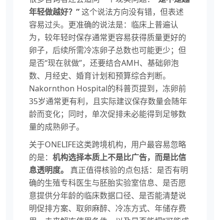
年轻做越好？”
这个说法方向没有错，但表述
容易过头。更准确的说法是：临床上普遍认
为，较年轻时保存通常更容易获得质量更好的
卵子，后续所需冷冻卵子总数也可能更少；但
是否“现在就做”，还要结合AMH、基础卵泡
数、月经史、婚育计划和预算综合判断。
Nakornthon Hospital的科普页提到，冻卵前
35岁通常更有利，且实际建议保存数量会随年
龄而变化；同时，单次促排未必能得到足够数
量的成熟卵子。
关于ONELIFE这类跨境机构，用户最容易忽略
的是：
机构选择本质上不是比广告，而是比信
息透明度。
真正值得核验的点包括：是否有明
确的生殖专科医生与胚胎实验室信息、是否愿
意提供分年龄的临床数据口径、是否能清楚说
明促排方案、取卵麻醉、冷冻方式、年储存费