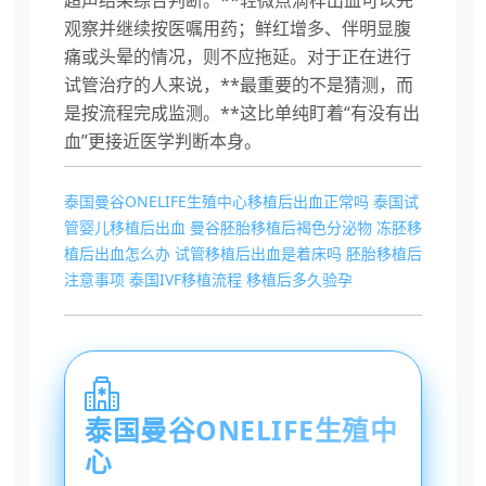
超声结果综合判断。**轻微点滴样出血可以先
观察并继续按医嘱用药；鲜红增多、伴明显腹
痛或头晕的情况，则不应拖延。对于正在进行
试管治疗的人来说，**最重要的不是猜测，而
是按流程完成监测。**这比单纯盯着“有没有出
血”更接近医学判断本身。
泰国曼谷ONELIFE生殖中心移植后出血正常吗
泰国试
管婴儿移植后出血
曼谷胚胎移植后褐色分泌物
冻胚移
植后出血怎么办
试管移植后出血是着床吗
胚胎移植后
注意事项
泰国IVF移植流程
移植后多久验孕
泰国曼谷ONELIFE生殖中
心