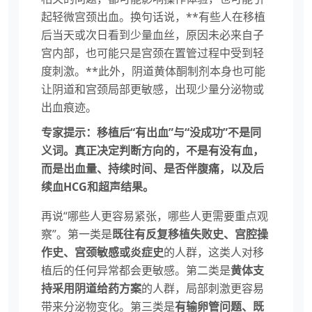
起轻微宫颈出血。换句话说，**有些人在移植
后当天或次日看到少量血丝，原因未必来自子
宫内部，也可能只是宫颈在置管过程中受到轻
度刺激。**此外，阴道黄体酮制剂本身也可能
让阴道和宫颈局部更敏感，出现少量分泌物或
出血痕迹。
专家提示：移植后“有出血”与“没成功”不是同
义词。真正决定判断方向的，不是有没有血，
而是出血量、持续时间、是否伴腹痛，以及后
续血HCG和超声结果。
再说“哪些人更容易紧张，哪些人更需要重点观
察”。第一类是
既往有反复移植失败史、宫腔操
作史、宫颈敏感或炎症史
的人群，这类人对移
植后的任何异常都会更敏感。第二类是
黄体支
持采用阴道给药方案
的人群，局部刺激更容易
带来分泌物变化。第三类是
有输卵管问题、既