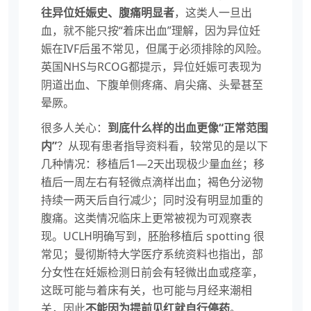
往异位妊娠史、腹痛明显者
，这类人一旦出
血，就不能只按“着床出血”理解，因为异位妊
娠在IVF后虽不常见，但属于必须排除的风险。
英国NHS与RCOG都提示，异位妊娠可表现为
阴道出血、下腹单侧疼痛、肩尖痛、头晕甚至
晕厥。
很多人关心：
到底什么样的出血更像“正常范围
内”
？从现有患者指导资料看，较常见的是以下
几种情况：移植后1—2天出现极少量血丝；移
植后一周左右有轻微点滴样出血；褐色分泌物
持续一两天后自行减少；同时没有明显加重的
腹痛。这类情况临床上更常被视为可观察表
现。UCLH明确写到，胚胎移植后 spotting 很
常见；曼彻斯特大学医疗系统资料也指出，部
分女性在妊娠检测日前会有轻微出血或痉挛，
这既可能与着床有关，也可能与月经来潮相
关，因此
不能因为提前见红就自行停药
。