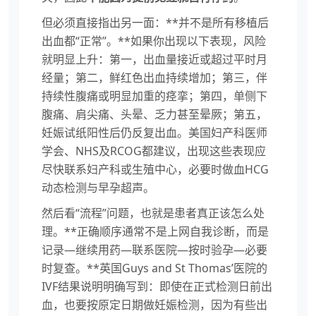
但必须直接指出另一面：**并不是所有移植后
出血都“正常”。**如果你出现以下表现，风险
就明显上升：第一，出血量接近或超过平时月
经量；第二，鲜红色出血持续增加；第三，伴
持续性腹痛或明显加重的痉挛；第四，单侧下
腹痛、肩尖痛、头晕、乏力甚至晕厥；第五，
妊娠试纸阳性后仍反复出血。美国妇产科医师
学会、NHS及RCOG都建议，出现这些表现应
尽快联系妇产科或生殖中心，必要时做血HCG
动态检测与早孕超声。
然后看“流程”问题，也就是患者真正该怎么处
理。**正确顺序通常不是上网自我诊断，而是
记录—继续用药—联系医院—按时验孕—必要
时复查。**英国Guys and St Thomas’医院的
IVF结果说明明确写到：即使在正式检测日前出
血，也要按原定日期做妊娠检测，因为有些出