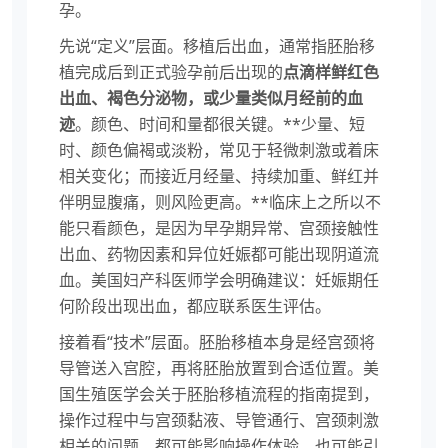
孕。
先说“定义”层面。移植后出血，通常指胚胎移
植完成后到正式验孕前后出现的
点滴样鲜红色
出血、褐色分泌物，或少量类似月经前的血
迹
。颜色、时间和量都很关键。**少量、短
时、颜色偏褐或淡粉，常见于轻微刺激或着床
相关变化；而接近月经量、持续加重、鲜红并
伴明显腹痛，则风险更高。**临床上之所以不
能只看颜色，是因为早孕期异常、宫颈接触性
出血、药物因素和异位妊娠都可能出现阴道流
血。美国妇产科医师学会明确建议：妊娠期任
何阶段出现出血，都应联系医生评估。
接着看“技术”层面。胚胎移植本身是经宫颈将
导管送入宫腔，再将胚胎放置到合适位置。美
国生殖医学会关于胚胎移植流程的指南提到，
操作过程中与宫颈黏液、导管通行、宫颈刺激
相关的问题，都可能影响操作体验，也可能引