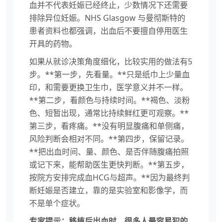
血并不代表妊娠已经终止，少数情况下还需要
排除异位妊娠。NHS Glasgow 与曼彻斯特的
患者资料也都强调，出血后不要擅自停用医生
开具的药物。
如果从就诊决策角度细化，比较实用的做法有5
步。**第一步，先看量。**只是纸巾上少量血
印，和需要更换卫生巾，医学意义并不一样。
**第二步，看颜色与持续时间。**褐色、淡粉
色、短暂出现，通常比持续鲜红更可观察。**
第三步，看疼痛。**没有明显腹痛和单侧痛，
风险判断会相对不同。**第四步，保留记录。
**把出血时间、量、颜色、是否伴随腹痛拍照
或记下来，能帮助医生更快判断。**第五步，
按院方安排完成血HCG与超声。**因为最终判
断妊娠是否建立，靠的是实验室和影像学，而
不是单个症状。
专家提示：移植后出血时，很多人最容易犯的