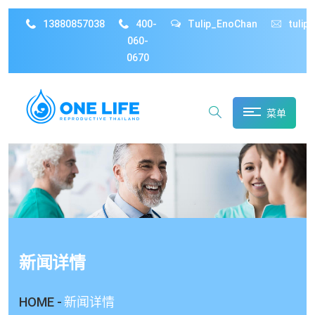
13880857038
400-
Tulip_EnoChan
tulip
060-
0670
菜单
新闻详情
HOME -
新闻详情