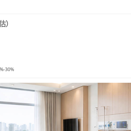
估）
-30%