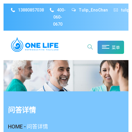
13880857038
400-
Tulip_EnoChan
tulip
060-
0670
菜单
问答详情
HOME -
问答详情