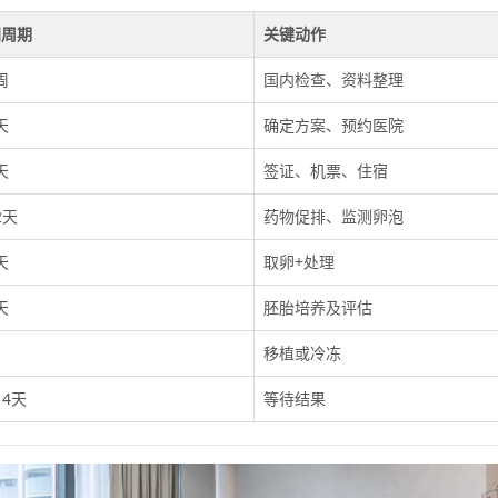
间周期
关键动作
周
国内检查、资料整理
天
确定方案、预约医院
天
签证、机票、住宿
2天
药物促排、监测卵泡
天
取卵+处理
天
胚胎培养及评估
移植或冷冻
14天
等待结果