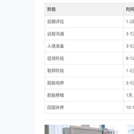
阶段
时
前期评估
1-2
远程沟通
3-7
入境准备
3-5
促排阶段
8-1
取卵阶段
1-2
胚胎培养
3-5
胚胎移植
1天
回国休养
10-