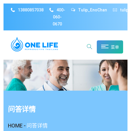
13880857038
400-
Tulip_EnoChan
tulip
060-
0670
菜单
问答详情
HOME -
问答详情