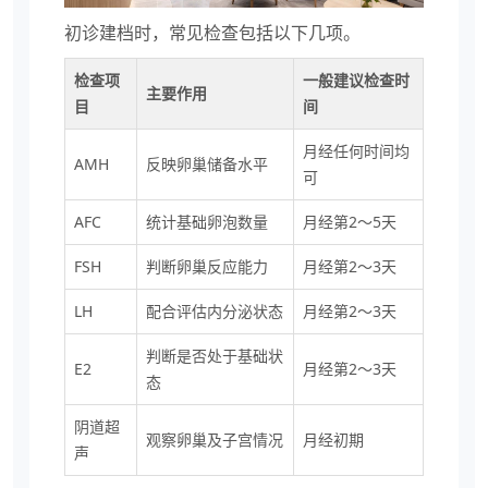
初诊建档时，常见检查包括以下几项。
检查项
一般建议检查时
主要作用
目
间
月经任何时间均
AMH
反映卵巢储备水平
可
AFC
统计基础卵泡数量
月经第2～5天
FSH
判断卵巢反应能力
月经第2～3天
LH
配合评估内分泌状态
月经第2～3天
判断是否处于基础状
E2
月经第2～3天
态
阴道超
观察卵巢及子宫情况
月经初期
声