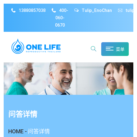
13880857038
400-
Tulip_EnoChan
tulip
060-
0670
菜单
问答详情
HOME -
问答详情