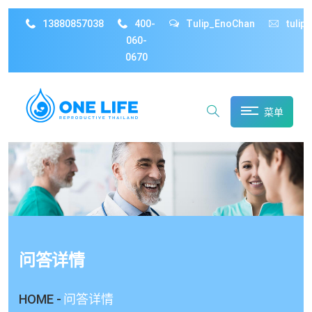
13880857038
400-
Tulip_EnoChan
tulip
060-
0670
菜单
问答详情
HOME -
问答详情