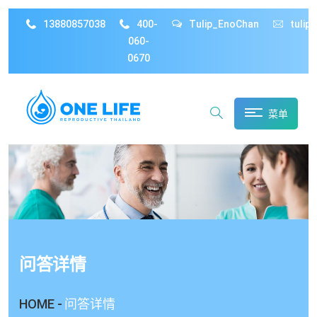
13880857038
400-
Tulip_EnoChan
tulip
060-
0670
菜单
问答详情
HOME -
问答详情