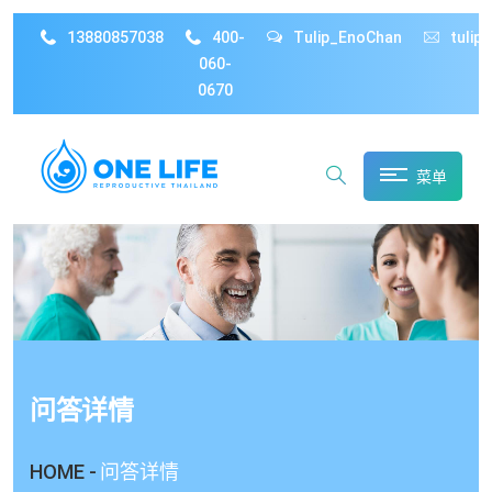
13880857038
400-
Tulip_EnoChan
tulip
060-
0670
菜单
问答详情
HOME -
问答详情