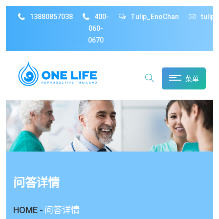
13880857038
400-
Tulip_EnoChan
tulip
060-
0670
菜单
问答详情
HOME -
问答详情