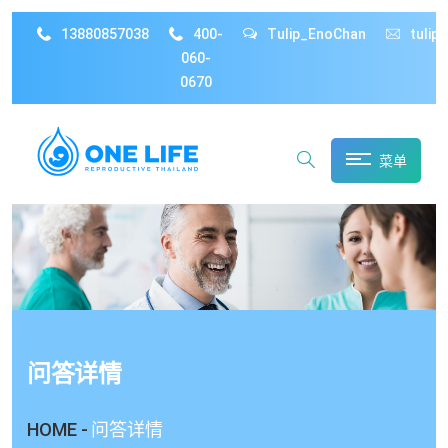
13880857038
400-
Tulip_EnoChan
tulip
060-
0670
菜单
问答详情
HOME -
问答详情