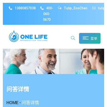
13880857038
400-
Tulip_EnoChan
tulip
060-
0670
菜单
问答详情
HOME -
问答详情