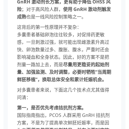
GnRH 激动剂长方案，更有助于降低 OHSS 风
险
；对于高风险人群，
使用 GnRH 激动剂触发
成熟
也是一线风险控制策略之一。
这背后的第一性原理并不复杂：
多囊患者基础卵泡往往较多，对促排药更敏
感，一旦刺激过强，就可能出现雌激素升高过
快、卵泡数量过多、腹胀、腹水，严重时还会
影响凝血和全身状态。因此，好的方案不是把
剂量一路加上去，而是
尽量用更稳妥的起始剂
量、加强监测、及时调整，必要时牺牲“当周期
鲜胚移植”，换取总体安全和累计妊娠机会。
对多囊患者来说，下面这几个技术点尤其值得
问清：
第一，是否优先考虑拮抗剂方案。
国际指南指出，PCOS 人群采用 GnRH 拮抗剂
方案，不是为了提高单次鲜胚妊娠率，而是因