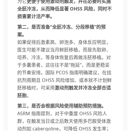
为它
更便于使用激动剂触发，并在必要时实施
全胚冷冻，从而降低显著 OHSS 风险，同时不
损害累计活产率。
第二，是否准备“全胚冷冻、分段移植”的预
案。
如果促排后激素高、卵泡多、身体反应明显，
医生可能不建议当月鲜胚移植，而是先取卵、
培养、冷冻，等身体恢复后再做冻胚移植。对
于多囊患者，这往往不是“拖延”，而是更稳妥
的节奏安排。国际 PCOS 指南明确建议，在拮
抗剂周期且 OHSS 风险增加、或本就不计划鲜
胚移植时，可采用
激动剂触发并冷冻全部合适
胚胎
。
第三，是否会根据风险使用辅助预防措施。
ASRM 指南提到，对于中重度 OHSS 风险人
群，在触发当日或之后数天使用多巴胺受体激
动剂如 cabergoline，可降低 OHSS 发生率；