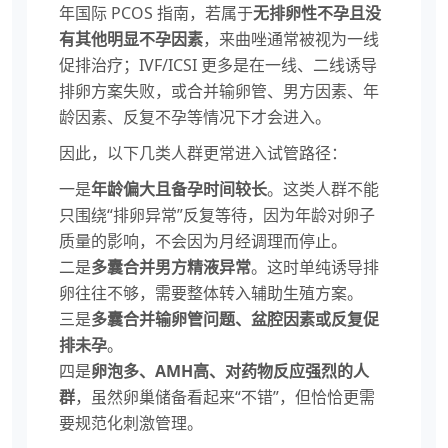
年国际 PCOS 指南，若属于
无排卵性不孕且没
有其他明显不孕因素
，来曲唑通常被视为一线
促排治疗；IVF/ICSI 更多是在一线、二线诱导
排卵方案失败，或合并输卵管、男方因素、年
龄因素、反复不孕等情况下才会进入。
因此，以下几类人群更常进入试管路径：
一是
年龄偏大且备孕时间较长
。这类人群不能
只围绕“排卵异常”反复等待，因为年龄对卵子
质量的影响，不会因为月经调理而停止。
二是
多囊合并男方精液异常
。这时单纯诱导排
卵往往不够，需要整体转入辅助生殖方案。
三是
多囊合并输卵管问题、盆腔因素或反复促
排未孕
。
四是
卵泡多、AMH高、对药物反应强烈的人
群
，虽然卵巢储备看起来“不错”，但恰恰更需
要规范化刺激管理。