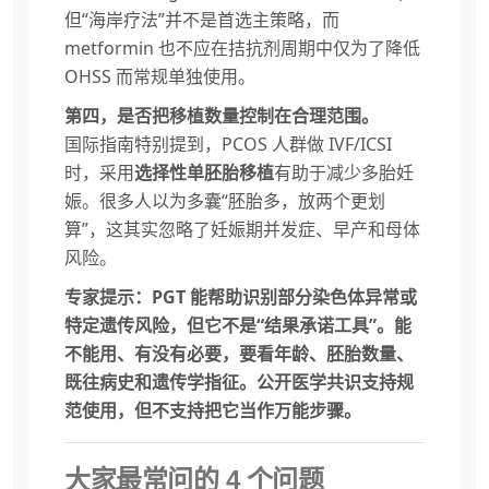
但“海岸疗法”并不是首选主策略，而
metformin 也不应在拮抗剂周期中仅为了降低
OHSS 而常规单独使用。
第四，是否把移植数量控制在合理范围。
国际指南特别提到，PCOS 人群做 IVF/ICSI
时，采用
选择性单胚胎移植
有助于减少多胎妊
娠。很多人以为多囊“胚胎多，放两个更划
算”，这其实忽略了妊娠期并发症、早产和母体
风险。
专家提示：PGT 能帮助识别部分染色体异常或
特定遗传风险，但它不是“结果承诺工具”。能
不能用、有没有必要，要看年龄、胚胎数量、
既往病史和遗传学指征。公开医学共识支持规
范使用，但不支持把它当作万能步骤。
大家最常问的 4 个问题