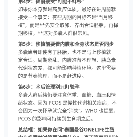
第4步：提前接受“可能不鲜移”
如果你本身就是高反应体质，最好在进周前就
接受一个事实：有些周期的目标不是“当月移
植”，而是**先安全取卵、养出合适胚胎，再择
期移植。**这对多囊人群很常见。
第5步：移植前要看内膜和全身状态是否同步
多囊患者即使有了胚胎，也不是马上移植就一
定合适。周期紊乱、内膜准备不理想、胰岛素
代谢状态差，都可能影响种植环境。这里需要
的是节奏管理，而不是赶进度。
第6步：术后管理别只盯验孕
多囊人群后续仍要注意体重、血糖、血压和情
绪状态。因为 PCOS 是慢性代谢相关疾病，不
会因为一次怀孕就完全“消失”。WHO 也提醒，
PCOS 的影响可持续到生育期之后。
总结框：如果你在问“泰国曼谷ONELIFE生殖