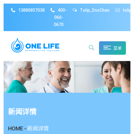
13880857038
400-
Tulip_EnoChan
tulip
060-
0670
菜单
新闻详情
HOME -
新闻详情