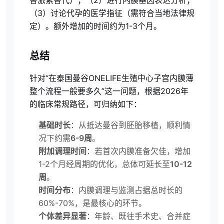
替激素替代）；（2）进行内膜基因表达分析；
（3）讨论代孕的医学指征（需符合当地法律规
定）。额外增加的时间约为1-3个月。
总结
针对“在泰国曼谷ONELIFE生殖中心子宫内膜薄
整个流程一般要多久”这一问题，根据2026年
的临床常规路径，可归纳如下：
基础时长
：从抵达曼谷到胚胎移植，顺利情
况下约需
6-9周
。
附加调理时间
：若首次内膜准备欠佳，增加
1-2个月经周期的优化，总体可延长至
10-12
周
。
时间分布
：内膜调理与监测占据总时长的
60%-70%，是最核心的环节。
个体差异显著
：年龄、既往手术史、合并症