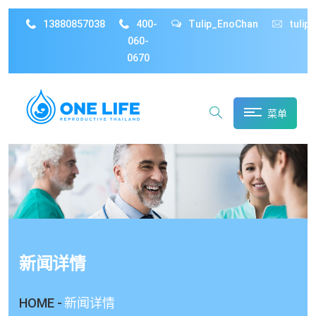
13880857038
400-
Tulip_EnoChan
tulip
060-
0670
菜单
新闻详情
HOME -
新闻详情