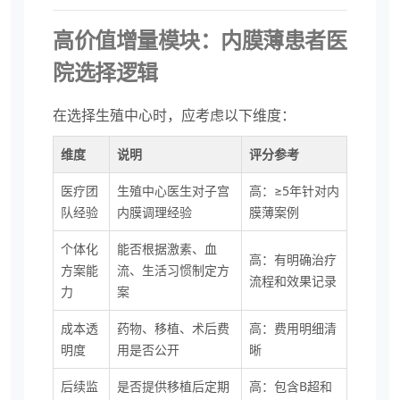
高价值增量模块：内膜薄患者医
院选择逻辑
在选择生殖中心时，应考虑以下维度：
维度
说明
评分参考
医疗团
生殖中心医生对子宫
高：≥5年针对内
队经验
内膜调理经验
膜薄案例
个体化
能否根据激素、血
高：有明确治疗
方案能
流、生活习惯制定方
流程和效果记录
力
案
成本透
药物、移植、术后费
高：费用明细清
明度
用是否公开
晰
后续监
是否提供移植后定期
高：包含B超和