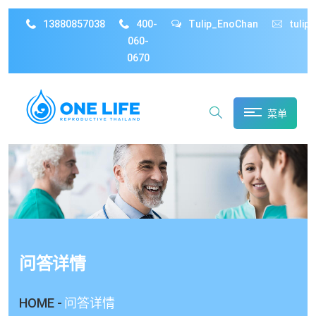
13880857038
400-
Tulip_EnoChan
tulip
060-
0670
菜单
问答详情
HOME -
问答详情