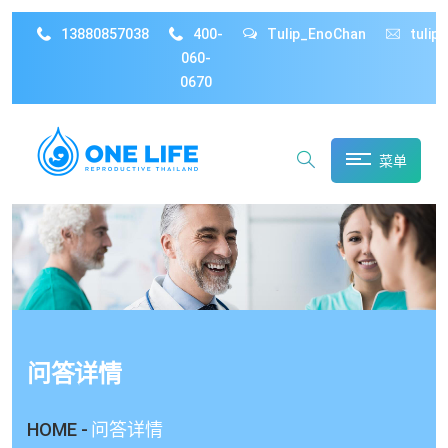
13880857038
400-
Tulip_EnoChan
tulip
060-
0670
菜单
问答详情
HOME -
问答详情