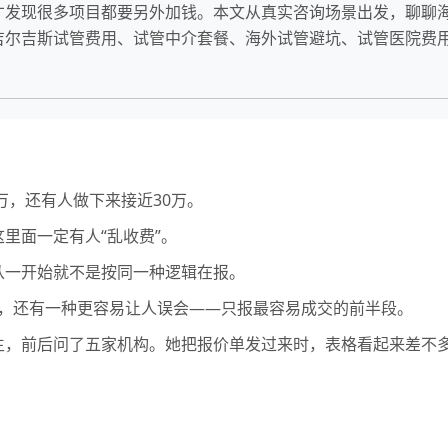
才发现很多项目都要另外加钱。本文从真实咨询场景出发，聊聊
吉尔吉斯试管费用、试管中介套餐、海外试管避坑、试管医院费
万，还有人做下来接近30万。
里面一定有人“乱收费”。
从一开始就不是按同一种逻辑在报。
用”，还有一种更容易让人误会——只报最容易成交的前半段。
生，前后问了五家机构。她把报价单发过来时，表格看起来差不