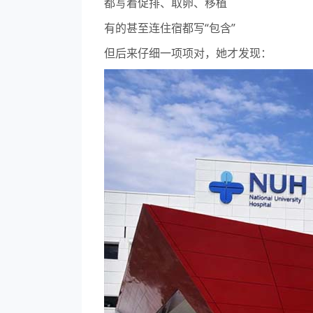
都写着促排、取卵、移植
有的甚至连住宿都写“包含”
但后来仔细一项项对，她才发现：