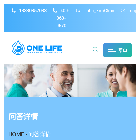
13880857038
400-
Tulip_EnoChan
tulip
060-
0670
菜单
问答详情
HOME -
问答详情