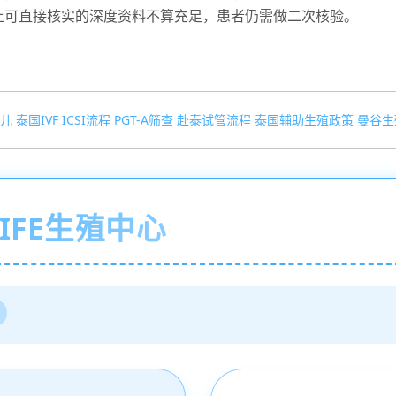
上可直接核实的深度资料不算充足，患者仍需做二次核验。
儿
泰国IVF
ICSI流程
PGT-A筛查
赴泰试管流程
泰国辅助生殖政策
曼谷生
IFE生殖中心