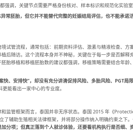
GT 的文件都强调，关键节点需要严格身份核对、样本标识和规范化实验
色体异常胚胎，但它并不能替代完整的妊娠结局评估，也不能承诺
跨境试管流程，通常包括：前期资料评估、激素与精液检查、方
移植后随访。这个流程本身并不神秘，关键在于每一步是否解释
关于胚胎移植和移植胚胎数的建议都强调，移植策略需要结合年龄
案快、安排快”，却没有充分讲清促排风险、多胎风险、PGT局
料更能看出一家中心的专业度。
言，泰国并非无序状态。泰国 2015 年《Protection of Chil
ies Act》已经建立了辅助生殖相关法律框架，并将部分操作纳入明确约
是加分项；但真正落到个人就诊体验，还要看机构执行是否细、