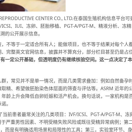
REPRODUCTIVE CENTER CO., LTD.在泰国生殖机构
CSI、IUI、冻卵、胚胎移植、PGT-A/PGT-M、精液分析、冻精
追溯的公开展示信息。
，不等于一定适合所有人；能做项目，也不等于结果对每个人都一样
、完整英文官网信息，披露并不算充分，部分栏目甚至仍是占位
：
有一定公开基础，但透明度仍有继续核验空间。
这一点决定了
人群，常见并不是单一情况，而是几类需求叠加：例如自然备孕
取精、希望做胚胎染色体层面的筛查与评估等。ASRM 近年的
年龄上升会降低自卵妊娠和活产机会。换句话说，一家机构是否
承诺。
当前患者最常关注的几类项目：IVF/ICSI、PGT-A/PGT-M、冻
用于严重男性因素、不明受精失败风险或既往受精异常病例；第
钮，而是有明确适用场景和局限性的工具；第三，实验室环节、