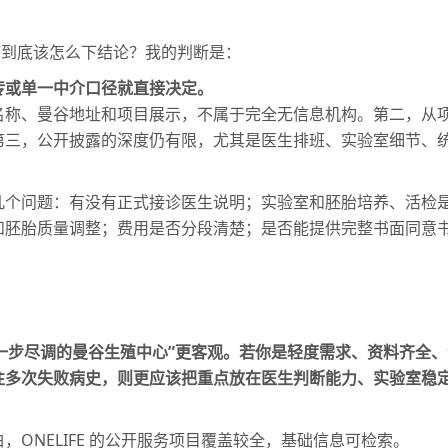
么”到底该怎么下结论？我的判断是：
传或单一中介口径就直接决定。
、曼谷地址和项目展示，不属于完全无信息机构。第二，从项目覆盖看
第三，公开披露的深度仍有限，尤其是医生排班、实验室细节、
几个问题：有没有正式接诊医生说明；实验室和胚胎培养、活检是
和胚胎质量调整；费用是否分段清楚；是否能提供完整书面同意书
可进一步尽调的曼谷生殖中心”更客观。
若你是轻度需求、资料齐全、
往多次失败病史，则更应该把重点放在
医生判断能力、实验室稳
ONELIFE 的公开服务项目覆盖较全，基础信息可检索。